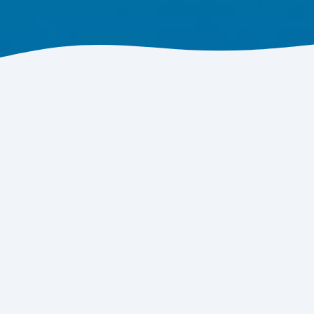
20+
Yıllık Tecrübe
10+
Ülkeye İhracat
100%
Kalite Taahhüdü